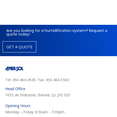
Are you looking for a humidification system? Request a
quote today!
GET A QUOTE
Tel: 450-464-4545 Fax: 450-464-5563
Head Office
1655 de l’Industrie, Beloeil, Qc J3G 0S5
Opening Hours
Monday – Friday: 8:30am – 5:00pm